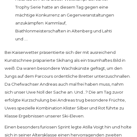
Trophy Serie hatte an diesem Tag gegen eine
mächtige Konkurrenz an Gegenveranstaltungen
anzukämpfen: Kammlauf,
Biathlonmeisterschaften in Altenberg und Lahti
und ….
Bei Kaiserwetter präsentierte sich der mit ausreichend
Kunstschnee präparierte Skihang als ein traumhaftes Bild in
weiß. Da waren besondere Wachskünste gefragt, um den
Jungs auf dem Parcours ordentliche Bretter unterzuschnallen.
Da Chefwachser Andreas auch mal frei haben muss, nahm
sich unser Uwe Noll der Sache an. Und...? Die am Tag zuvor
erfolgte Kurzschulung bei Andreas trug besondere Früchte,
Uwes spezielle Kombination Klister Silber und Rot führte zu
Klasse Ergebnissen unserer Ski-Eleven.
Einen besonders furiosen Sprint legte Atilla Voigt hin und holte
sich in seiner Altersklasse einen hervorragenden zweiten