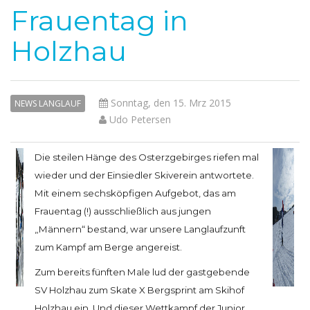
Frauentag in
Holzhau
Sonntag, den 15. Mrz 2015
NEWS LANGLAUF
Udo Petersen
Die steilen Hänge des Osterzgebirges riefen mal
wieder und der Einsiedler Skiverein antwortete.
Mit einem sechsköpfigen Aufgebot, das am
Frauentag (!) ausschließlich aus jungen
„Männern“ bestand, war unsere Langlaufzunft
zum Kampf am Berge angereist.
Zum bereits fünften Male lud der gastgebende
SV Holzhau zum Skate X Bergsprint am Skihof
Holzhau ein. Und dieser Wettkampf der Junior