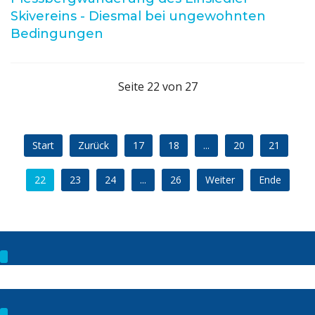
Skivereins - Diesmal bei ungewohnten
Bedingungen
Seite 22 von 27
Start
Zurück
17
18
...
20
21
22
23
24
...
26
Weiter
Ende