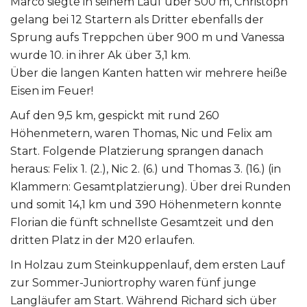
Marco siegte in seinem Lauf über 500 m, Christoph
gelang bei 12 Startern als Dritter ebenfalls der
Sprung aufs Treppchen über 900 m und Vanessa
wurde 10. in ihrer Ak über 3,1 km.
Über die langen Kanten hatten wir mehrere heiße
Eisen im Feuer!
Auf den 9,5 km, gespickt mit rund 260
Höhenmetern, waren Thomas, Nic und Felix am
Start. Folgende Platzierung sprangen danach
heraus: Felix 1. (2.), Nic 2. (6.) und Thomas 3. (16.) (in
Klammern: Gesamtplatzierung). Über drei Runden
und somit 14,1 km und 390 Höhenmetern konnte
Florian die fünft schnellste Gesamtzeit und den
dritten Platz in der M20 erlaufen.
In Holzau zum Steinkuppenlauf, dem ersten Lauf
zur Sommer-Juniortrophy waren fünf junge
Langläufer am Start. Während Richard sich über