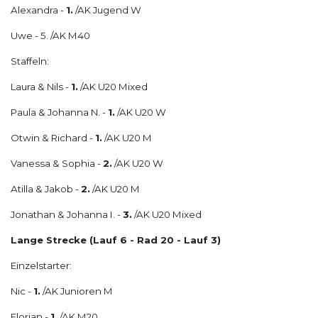
Alexandra -
1.
/AK Jugend W
Uwe - 5. /AK M40
Staffeln:
Laura & Nils -
1.
/AK U20 Mixed
Paula & Johanna N. -
1.
/AK U20 W
Otwin & Richard -
1.
/AK U20 M
Vanessa & Sophia -
2.
/AK U20 W
Atilla & Jakob -
2.
/AK U20 M
Jonathan & Johanna I. -
3.
/AK U20 Mixed
Lange Strecke (Lauf 6 - Rad 20 - Lauf 3)
Einzelstarter:
Nic -
1.
/AK Junioren M
Florian -
1.
/AK M20