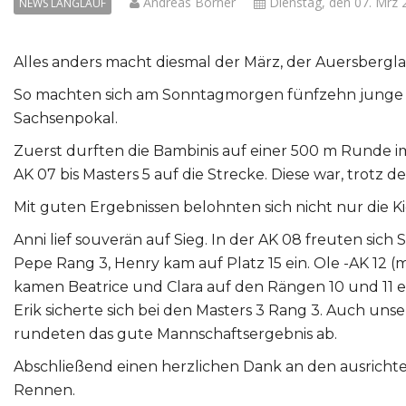
Andreas Börner
Dienstag, den 07. Mrz 
NEWS LANGLAUF
Alles anders macht diesmal der März, der Auersbergl
So machten sich am Sonntagmorgen fünfzehn junge un
Sachsenpokal.
Zuerst durften die Bambinis auf einer 500 m Runde im 
AK 07 bis Masters 5 auf die Strecke. Diese war, trot
Mit guten Ergebnissen belohnten sich nicht nur die Kid
Anni lief souverän auf Sieg. In der AK 08 freuten sich 
Pepe Rang 3, Henry kam auf Platz 15 ein. Ole -AK 12 (m
kamen Beatrice und Clara auf den Rängen 10 und 11 ein
Erik sicherte sich bei den Masters 3 Rang 3. Auch unse
rundeten das gute Mannschaftsergebnis ab.
Abschließend einen herzlichen Dank an den ausricht
Rennen.