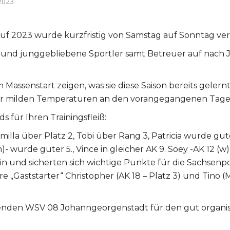
2023
auf 2023 wurde kurzfristig von Samstag auf Sonntag ve
d junggebliebene Sportler samt Betreuer auf nach Jo
Massenstart zeigen, was sie diese Saison bereits gelern
z der milden Temperaturen an den vorangegangenen Tagen
s für Ihren Trainingsfleiß:
Smilla über Platz 2, Tobi über Rang 3, Patricia wurde gute
)- wurde guter 5., Vince in gleicher AK 9. Soey -AK 12 (w
 und sicherten sich wichtige Punkte für die Sachsenpoka
re „Gaststarter“ Christopher (AK 18 – Platz 3) und Tino 
enden WSV 08 Johanngeorgenstadt für den gut organisi