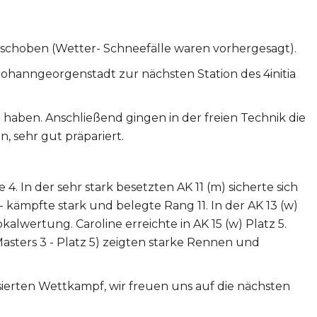
rschoben (Wetter- Schneefälle waren vorhergesagt).
hanngeorgenstadt zur nächsten Station des 4initia
t haben. Anschließend gingen in der freien Technik die
, sehr gut präpariert.
 4. In der sehr stark besetzten AK 11 (m) sicherte sich
)- kämpfte stark und belegte Rang 11. In der AK 13 (w)
lwertung. Caroline erreichte in AK 15 (w) Platz 5.
(Masters 3 - Platz 5) zeigten starke Rennen und
erten Wettkampf, wir freuen uns auf die nächsten